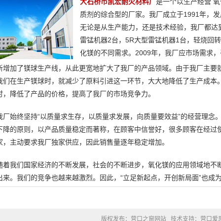
大石桥市凯宏耐火材料厂
是一个以生产经营 
质剂的综合型的厂家。我厂成立于1991年，
无论是从生产能力，还是技术经验，我厂都达
雷锰机器2台，5R大型雷锰机器1台，轻烧回
化镁的不同需求。2009年，我厂应市场需求
新增加了镁球生产线，从此更宽地扩大了我厂的产品领域。由于我厂主要
我们在生产镁球时，就减少了原料引进这一环节，大大地降低了生产成本
时，降低了产品的价格，提高了我厂的市场竞争力。
我厂始终坚持“以质量求生存，以质量求发展，向质量要效益”的经营理念
下降的原则，以产品质量稳定而著称，在顾客中信誉好，很多顾客在经过
家，主动要求我厂独家供应，因此销售量逐年稳定增加。
随着我们国家经济的不断发展，社会的不断进步，氧化镁的应用领域地不
出来。我们的竞争也越来越激烈。因此，“立足新起点，开创新局面”也成
版权发布：
营口之窗网站
技术支持：
营口爱