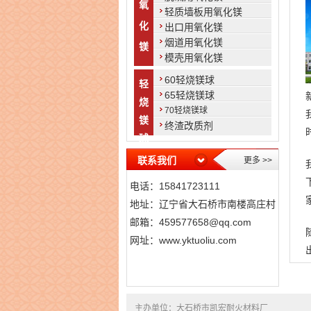
氧
轻质墙板用氧化镁
化
出口用氧化镁
烟道用氧化镁
镁
模壳用氧化镁
60轻烧镁球
轻
65轻烧镁球
烧
70轻烧镁球
镁
终渣改质剂
球
联系我们
更多 >>
电话：15841723111
地址：辽宁省大石桥市南楼高庄村
邮箱：
459577658@qq.com
网址：
www.yktuoliu.com
主办单位：大石桥市凯宏耐火材料厂